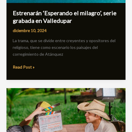
Estrenarán ‘Esperando el milagro’, serie
grabada en Valledupar
diciembre 10, 2024
La trama, que se divide entre creyentes y opositores del
religioso, tiene como escenario los paisajes del
corregimiento de Atánquez
Read Post »
‘Mi
pedazo
de
acordeón’,
una
miniserie
alusiva