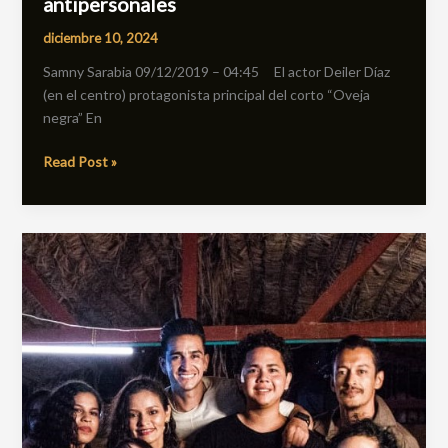
antipersonales
diciembre 10, 2024
Samny Sarabia 09/12/2019 – 04:45 El actor Deiler Díaz
(en el centro) protagonista principal del corto “Oveja
negra” En
Read Post »
Estrenarán
‘Esperando
el
milagro’,
serie
grabada
en
Valledupar