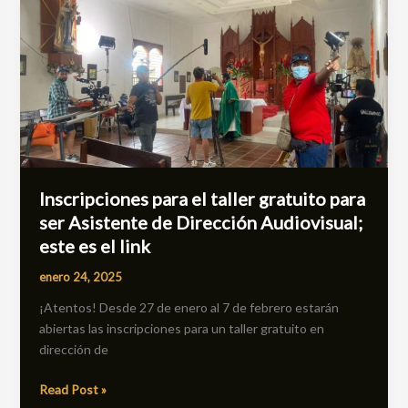
Inscripciones
para
el
taller
gratuito
para
ser
Asistente
de
Dirección
Inscripciones para el taller gratuito para
Audiovisual;
ser Asistente de Dirección Audiovisual;
este
este es el link
es
el
enero 24, 2025
link
¡Atentos! Desde 27 de enero al 7 de febrero estarán
abiertas las inscripciones para un taller gratuito en
dirección de
Read Post »