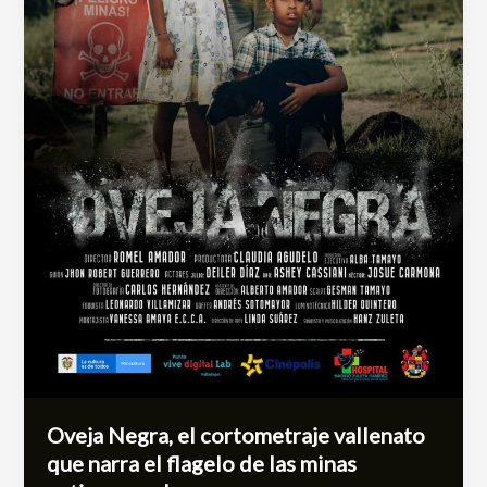
de
las
minas
antipersonales
Oveja Negra, el cortometraje vallenato
que narra el flagelo de las minas