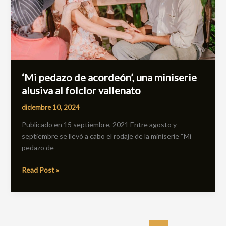
al
folclor
vallenato
‘Mi pedazo de acordeón’, una miniserie
alusiva al folclor vallenato
diciembre 10, 2024
Publicado en 15 septiembre, 2021 Entre agosto y
septiembre se llevó a cabo el rodaje de la miniserie “Mi
pedazo de
Read Post »